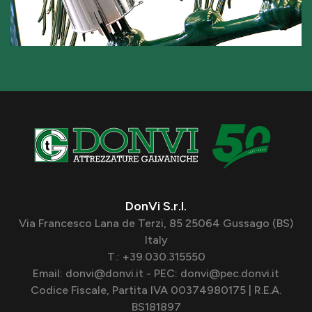
DonVi S.r.l.
Via Francesco Lana de Terzi, 85 25064 Gussago (BS)
Italy
T.: +39.030.315550
Email: donvi@donvi.it - PEC: donvi@pec.donvi.it
Codice Fiscale, Partita IVA 00374980175 | R.E.A.
BS181897