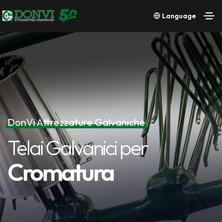
Language
DonVi Attrezzature Galvaniche
Telai Galvanici per
Telai Galvanici per
Cromatura
Cromatura