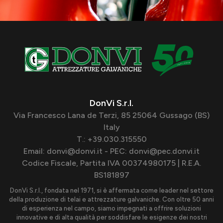
DonVi S.r.l.
Via Francesco Lana de Terzi, 85 25064 Gussago (BS)
Italy
T.: +39.030.315550
Email: donvi@donvi.it - PEC: donvi@pec.donvi.it
Codice Fiscale, Partita IVA 00374980175 | R.E.A.
BS181897
DonVi S.r.l., fondata nel 1971, si è affermata come leader nel settore
della produzione di telai e attrezzature galvaniche. Con oltre 50 anni
di esperienza nel campo, siamo impegnati a offrire soluzioni
innovative e di alta qualità per soddisfare le esigenze dei nostri