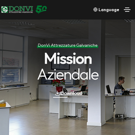
Language
DonVi Attrezzature Galvaniche
Mission
Aziendale
Download