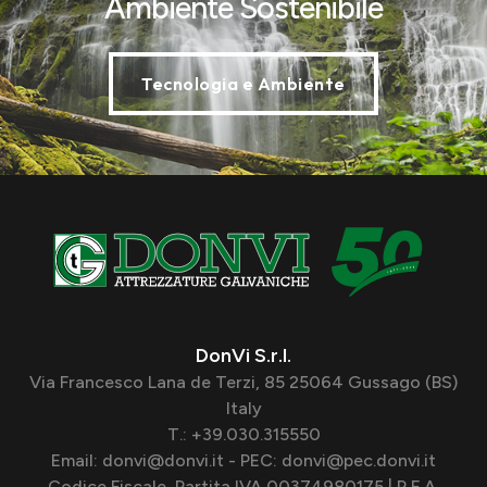
Ambiente Sostenibile
Tecnologia e Ambiente
DonVi S.r.l.
Via Francesco Lana de Terzi, 85 25064 Gussago (BS)
Italy
T.: +39.030.315550
Email: donvi@donvi.it - PEC: donvi@pec.donvi.it
Codice Fiscale, Partita IVA 00374980175 | R.E.A.