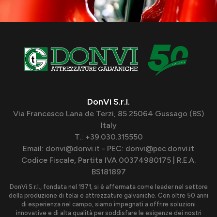
DonVi S.r.l.
Via Francesco Lana de Terzi, 85 25064 Gussago (BS)
Italy
T.: +39.030.315550
Email: donvi@donvi.it - PEC: donvi@pec.donvi.it
Codice Fiscale, Partita IVA 00374980175 | R.E.A.
BS181897
DonVi S.r.l., fondata nel 1971, si è affermata come leader nel settore
della produzione di telai e attrezzature galvaniche. Con oltre 50 anni
di esperienza nel campo, siamo impegnati a offrire soluzioni
innovative e di alta qualità per soddisfare le esigenze dei nostri