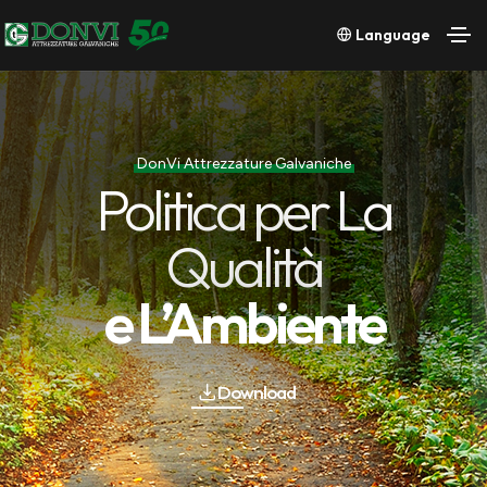
Language
DonVi Attrezzature Galvaniche
Politica per La
Qualità
e L’Ambiente
Download