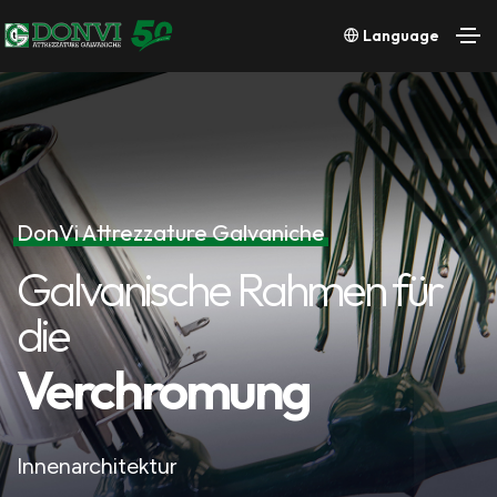
Language
DonVi Attrezzature Galvaniche
Galvanische Rahmen für
Galvanische Rahmen fü
die
die
Verchromung
Verchromung
Innenarchitektur
Innenarchitektur