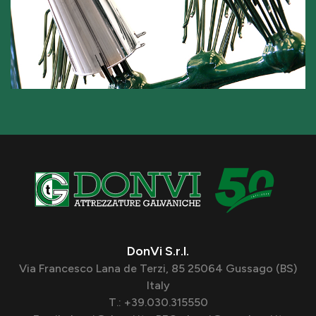
DonVi S.r.l.
Via Francesco Lana de Terzi, 85 25064 Gussago (BS)
Italy
T.: +39.030.315550