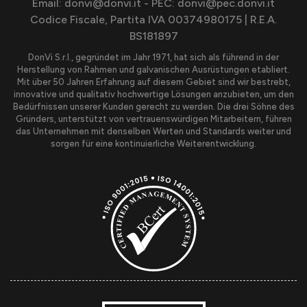
Email: donvi@donvi.it - PEC: donvi@pec.donvi.it
Codice Fiscale, Partita IVA 00374980175 | R.E.A.
BS181897
DonVi S.r.l., gegründet im Jahr 1971, hat sich als führend in der
Herstellung von Rahmen und galvanischen Ausrüstungen etabliert.
Mit über 50 Jahren Erfahrung auf diesem Gebiet sind wir bestrebt,
innovative und qualitativ hochwertige Lösungen anzubieten, um den
Bedürfnissen unserer Kunden gerecht zu werden. Die drei Söhne des
Gründers, unterstützt von vertrauenswürdigen Mitarbeitern, führen
das Unternehmen mit denselben Werten und Standards weiter und
sorgen für eine kontinuierliche Weiterentwicklung.