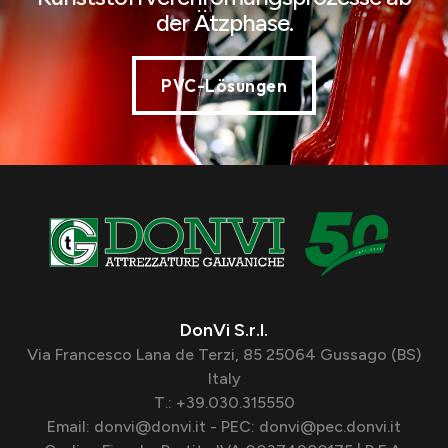
der Ätzphase.
PVC-Lösungen
DonVi S.r.l.
Via Francesco Lana de Terzi, 85 25064 Gussago (BS)
Italy
T.: +39.030.315550
Email: donvi@donvi.it - PEC: donvi@pec.donvi.it