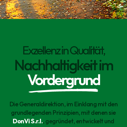
Exzellenz in Qualität,
Nachhaltigkeit im
Vordergrund
Die Generaldirektion, im Einklang mit den
grundlegenden Prinzipien, mit denen sie
DonVi S.r.l.
, gegründet, entwickelt und