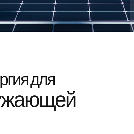
ргия для
ружающей