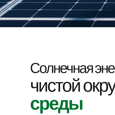
Солнечная эне
чистой ок
среды