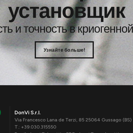
установщик
ть и точность в криогенно
Узнайте больше!
DonVi S.r.l.
Via Francesco Lana de Terzi, 85 25064 Gussago (BS) 
T.: +39.030.315550