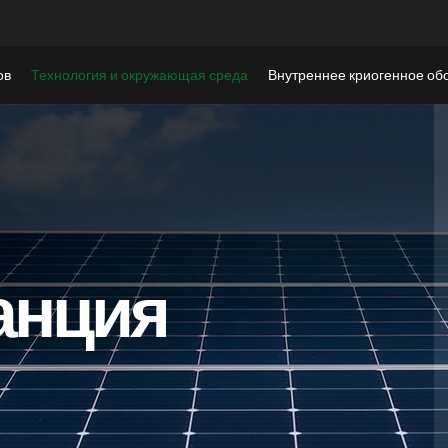
ов
Технология и окружающая среда
Внутреннее криогенное об
анция