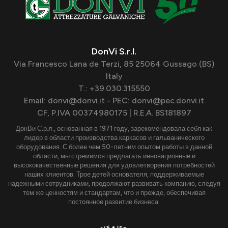
DonVi S.r.l.
Via Francesco Lana de Terzi, 85 25064 Gussago (BS)
Italy
T.: +39.030.315550
Email: donvi@donvi.it - PEC: donvi@pec.donvi.it
CF, P.IVA 00374980175 | R.E.A. BS181897
ДонВи С.р.л., основанная в 1971 году, зарекомендовала себя как
лидер в области производства каркасов и гальванического
оборудования. С более чем 50-летним опытом работы в данной
области, мы стремимся предлагать инновационные и
высококачественные решения для удовлетворения потребностей
наших клиентов. Трое детей основателя, поддерживаемые
надежными сотрудниками, продолжают развивать компанию, следуя
тем же ценностям и стандартам, что и прежде, обеспечивая
постоянное развитие бизнеса.