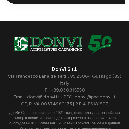
DonVi S.r.l.
Via Francesco Lana de Terzi, 85 25064 Gussago (BS)
Italy
T.: +39.030.315550
Email: donvi@donvi.it - PEC: donvi@pec.donvi.it
CF, P.IVA 00374980175 | R.E.A. BS181897
ДонВи С.р.л., основанная в 1971 году, зарекомендовала себя как
лидер в области производства каркасов и гальванического
оборудования. С более чем 50-летним опытом работы в данной
области, мы стремимся предлагать инновационные и